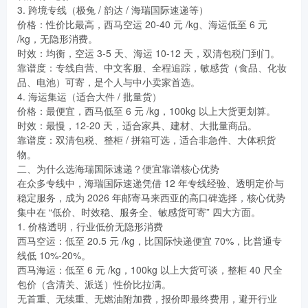
3. 跨境专线（极兔 / 韵达 / 海瑞国际速递等）
价格：性价比最高，西马空运 20-40 元 /kg、海运低至 6 元
/kg，无隐形消费。
时效：均衡，空运 3-5 天、海运 10-12 天，双清包税门到门。
靠谱度：专线自营、中文客服、全程追踪，敏感货（食品、化妆
品、电池）可寄，是个人与中小卖家首选。
4. 海运集运（适合大件 / 批量货）
价格：最便宜，西马低至 6 元 /kg，100kg 以上大货更划算。
时效：最慢，12-20 天，适合家具、建材、大批量商品。
靠谱度：双清包税、整柜 / 拼箱可选，适合非急件、大体积货
物。
二、为什么选海瑞国际速递？便宜靠谱核心优势
在众多专线中，海瑞国际速递凭借 12 年专线经验、透明定价与
稳定服务，成为 2026 年邮寄马来西亚的高口碑选择，核心优势
集中在 “低价、时效稳、服务全、敏感货可寄” 四大方面。
1. 价格透明，行业低价无隐形消费
西马空运：低至 20.5 元 /kg，比国际快递便宜 70%，比普通专
线低 10%-20%。
西马海运：低至 6 元 /kg，100kg 以上大货可谈，整柜 40 尺全
包价（含清关、派送）性价比拉满。
无首重、无续重、无燃油附加费，报价即最终费用，避开行业