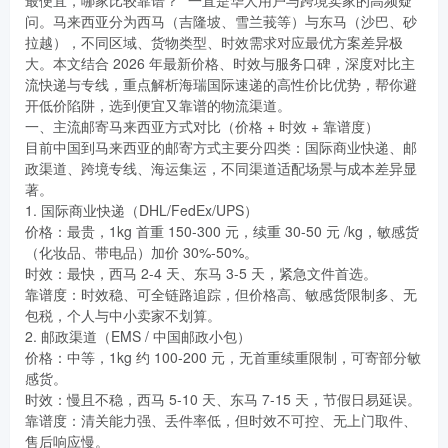
问。马来西亚分为西马（吉隆坡、雪兰莪等）与东马（沙巴、砂
拉越），不同区域、货物类型、时效需求对应最优方案差异极
大。本文结合 2026 年最新价格、时效与服务口碑，深度对比主
流快递与专线，重点解析海瑞国际速递的高性价比优势，帮你避
开低价陷阱，选到便宜又靠谱的物流渠道。
一、主流邮寄马来西亚方式对比（价格 + 时效 + 靠谱度）
目前中国到马来西亚的邮寄方式主要分四类：国际商业快递、邮
政渠道、跨境专线、海运集运，不同渠道适配场景与成本差异显
著。
1. 国际商业快递（DHL/FedEx/UPS）
价格：最贵，1kg 首重 150-300 元，续重 30-50 元 /kg，敏感货
（化妆品、带电品）加价 30%-50%。
时效：最快，西马 2-4 天、东马 3-5 天，紧急文件首选。
靠谱度：时效稳、可全链路追踪，但价格高、敏感货限制多、无
包税，个人与中小卖家不划算。
2. 邮政渠道（EMS / 中国邮政小包）
价格：中等，1kg 约 100-200 元，无首重续重限制，可寄部分敏
感货。
时效：慢且不稳，西马 5-10 天、东马 7-15 天，节假日易延误。
靠谱度：清关能力强、丢件率低，但时效不可控、无上门取件、
售后响应慢。