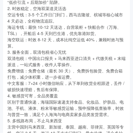
“低价引流 + 后期加价” 陷阱。
2. 时效稳定，空海双渠道灵活选
空运专线：3-5 个工作日门到门，西马吉隆坡、槟城等核心城市
4 天必达，全程物流追踪。
海运专线：最快 10-12 天送达，自营装柜 + 快船合作（万海、
TSL），开船后 4-5 天到巴生港，优先靠港卸货。
海空联运：时效 8-12 天，成本比纯空运低 40%，兼顾时效与预
算。
3. 服务全面，双清包税省心无忧
双清包税：中国出口报关 + 马来西亚进口清关 + 代缴关税 + 末端
派送，一站式服务，收件人零操作。
免费增值：免费仓储（最长 30 天）、免费拆包验货、免费合箱
打包，减少体积重，进一步省运费。
中文客服：7×24 小时微信响应，从下单到收货全程跟进，丢件 /
破损快速理赔，售后有保障。
4. 敏感货可寄，全品类覆盖
区别于普通快递，海瑞国际速递支持食品、化妆品、护肤品、电
池、手机、液体、粉末等敏感货运输，预申报降低查验率，时效
与普货一致，满足个人海淘与电商卖家多品类发货需求。
5. 多线路布局，不止马来西亚
主营中国到马来西亚、新加坡、泰国、越南、菲律宾、英国等专
线，空运 3-5 天、海运 12 天左右门到门，量大价优，适合多站