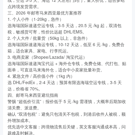
点跨境发货需求。
三、2026 年邮寄马来西亚最优方案推荐
1. 个人小件（1-20kg，急件）
选海瑞国际速递空运专线，3-5 天达，20.5 元 /kg 起，双清包
税，敏感货可寄，性价比远超 DHL/EMS。
2. 个人大件 / 批量货（50kg 以上，非急件）
选海瑞国际速递海运专线，10-12 天达，低至 6 元 /kg，免费合
箱，适合家具、家电、行李托运。
3. 电商卖家（Shopee/Lazada/ 淘宝代运）
选海瑞国际速递淘宝代运 + 海外仓专线，免费仓储、代打包、贴
面单，可直送马来海外仓，适合中小卖家批量补货。
4. 紧急文件 / 高价值小件（1kg 内）
选 DHL/FedEx，2-4 天达；预算有限选海瑞空运专线，3-5 天
达，价格省 70%。
四、邮寄马来西亚避坑指南
警惕 “超低价引流”：报价低于 5 元 /kg 需谨慎，大概率后期加收
清关费、派送费。
确认 “双清包税”：避免只包清关不包税，到港后收件人被税，额
外增加成本。
优先选中文客服：跨境物流售后关键，英文客服沟通成本高，问
题难及时解决。