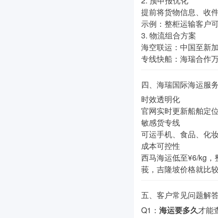
2.
预申报优化
提前将货物信息、收件
示例
：整柜运输客户
3.
物流组合方案
海空联运
：中国至新加
专线快船
：海瑞合作万
四、海瑞国际海运服
时效透明化
官网实时更新船舶定位
敏感货专线
可运手机、食品、化
成本可控性
西马海运低至¥6/k
莪，吉隆坡价格就比较
五、客户常见问题解答
Q1：
海运要多久
才能