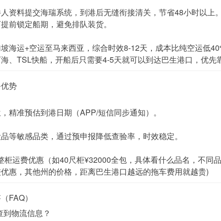
人资料提交海瑞系统，到港后无缝衔接清关，节省48小时以上
可提前锁定船期，避免排队装货。
坡海运+空运至马来西亚，综合时效8-12天，成本比纯空运低40
海、TSL快船，开船后只需要4-5天就可以到达巴生港口，优先
务优势
，精准预估到港日期（APP/短信同步通知）。
妆品等敏感品类，通过预申报降低查验率，时效稳定。
g，整柜运费优惠（如40尺柜¥32000全包，具体看什么品名，
优惠，其他州的价格，距离巴生港口越远的拖车费用就越贵)
（FAQ）
查到物流信息？