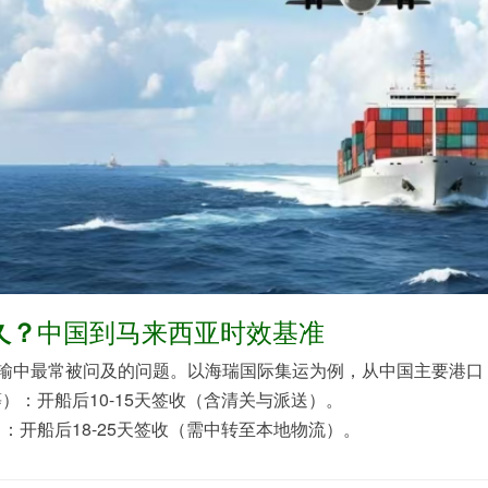
中国到马来西亚时效基准
久？
运输中最常被问及的问题。以
海瑞国际集运
为例，从中国主要港口
等）
：
开船后10-15天签收
（含清关与派送）。
）
：
开船后18-25天签收
（需中转至本地物流）。