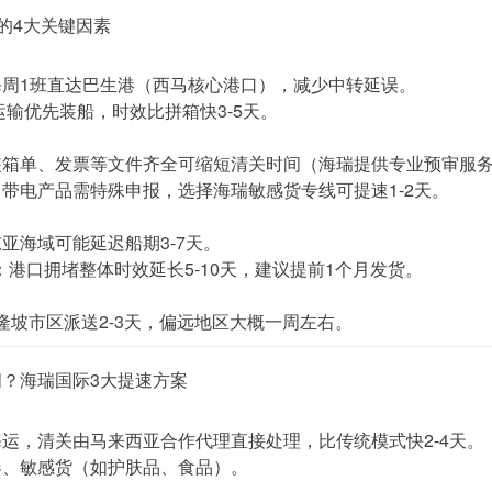
”的4大关键因素
每周1班直达巴生港（西马核心港口），减少中转延误。
运输优先装船，时效比拼箱快3-5天。
装箱单、发票等文件齐全可缩短清关时间（海瑞提供专业预审服
带电产品需特殊申报，选择海瑞敏感货专线可提速1-2天。
亚海域可能延迟船期3-7天。
：港口拥堵整体时效延长5-10天，建议提前1个月发货。
隆坡市区派送2-3天，偏远地区大概一周左右。
？海瑞国际3大提速方案
海运
，清关由马来西亚合作代理直接处理，比传统模式快2-4天。
器、敏感货（如护肤品、食品）。