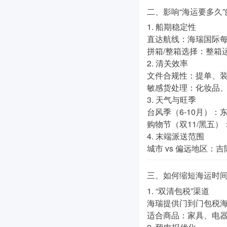
二、影响“海运要多久
1.
船期稳定性
直达航线
：海瑞国际
拼箱/整箱选择
：整箱
2.
清关效率
文件合规性
：提单、
敏感货处理
：化妆品、
3.
天气与旺季
台风季（6-10月）
：东
购物节（双11/黑五）
4.
末端派送范围
城市 vs 偏远地区
：吉
三、如何缩短海运时间
1.
“双清包税”渠道
海瑞提供
门到门包税
适合商品：家具、电