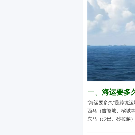
一、
海运要多
“海运要多久”是跨境
西马（吉隆坡、槟城
东马（沙巴、砂拉越